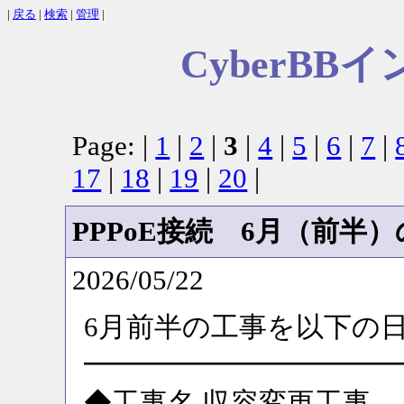
|
戻る
|
検索
|
管理
|
CyberB
Page: |
1
|
2
|
3
|
4
|
5
|
6
|
7
|
17
|
18
|
19
|
20
|
PPPoE接続 6月（前半
2026/05/22
6月前半の工事を以下の
━━━━━━━━━━━
◆工事名 収容変更工事