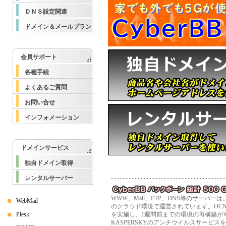
ＤＮＳ設定関連
ドメイン＆メールプラン
会員サポート
各種手続
よくあるご質問
お問い合せ
インフォメーション
ドメインサービス
独自ドメイン取得
レンタルサーバー
WWW、Mail、FTP、DNS等のサーバ
WebMail
のクラウド環境で運営されています。OC
Plesk
を実施し、1週間前までの環境の再構築が
KASPERSKYのアンチウイルスサービ