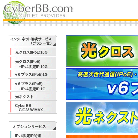
CyberBB Internet Service
光クロス(IPoE)10G
10G(IPoE) / v6plus / Hikari Next / WiMAX / Static IPv4 options.
10G(IPoE) details
v6plus details
Hikari Next details
WiMAX details
光クロス(IPoE)
+IPv4固定IP 10G
v６プラス(IPoE)1G
v６プラス(IPoE)
+IPv4固定IP 1G
光ネクスト
CyberBB
GIGA! WiMAX
オプションサービス
IPv4固定IP関連