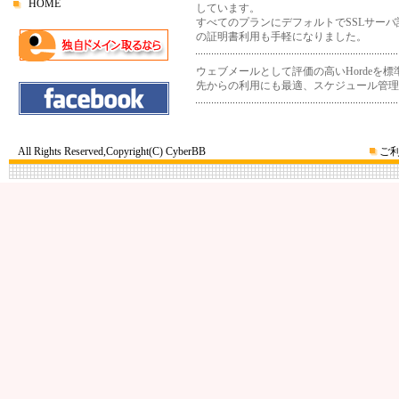
HOME
しています。
すべてのプランにデフォルトでSSLサー
の証明書利用も手軽になりました。
ウェブメールとして評価の高いHordeを
先からの利用にも最適、スケジュール管理
All Rights Reserved,Copyright(C) CyberBB
ご