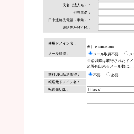
氏名（法人名）：
担当者名：
日中連絡先電話（半角）：
連絡先ﾒｰﾙｱﾄﾞﾚｽ：
使用ドメイン名：
例） e-namae.com
メール取得：
メール取得不要
メ
※@以降は取得されたドメ
※所有出来るメール数は、
無料URL転送希望：
不要
必要
転送元ドメイン名：
転送先URL：