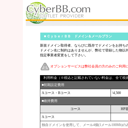
■
ＣｙｂｅｒＢＢ ドメイン＆メールプラン
新規ドメイン取得者、ならびに既存でドメインをお持ち
ドメイン名に制約はありませんが、弊社で登録した物以外
指定事業者変更をして下さい。
オプションサービスは弊社会員の方のみのご利用
利用料金（※税込と記載されていない料金は、全て税
■初期設定費用
Aコース・Bコース
\4,500
■維持費用
コース
HP
Aコース
独自ドメインを使用して、メール4個(1メール100Mb