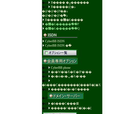
�@
B���� �ݼ������
�@
B�����@̧�ذ
�@�@�@ƭ�̧�ذ
�@�@�@ʲ�̧߰�ذ
B���� �޼�Ƚ����
�޼�Ƚ���̨��߯��P
�޼�Ƚ���̨��߯��Q
CyberBB ISDN
CyberBB ISDN �߯�
�@
CyberBB phone
�@
�r�W�l�X�Œ�IP�\��
�@
�c�m�r�ݒ�֘A�\��
�@
�h���C�������[���R�[�X
�@
���̑��I�v�V����
�@
�@
�h���C���擾
�@
�����^���T�[�o�[