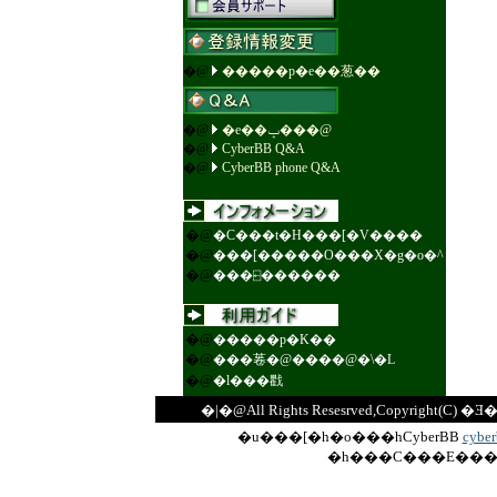
�@
�����p�e��葱��
�@
�e��ݒ���@
�@
CyberBB Q&A
�@
CyberBB phone Q&A
�@
�C���t�H���[�V����
�@
���[�����O���X�g�o�^
�@
���⍇������
�@
�����p�K��
�@
���菤�@����@�\�L
�@
�l���戵
�|�@All Rights Resesrved,Copyrig
�u���[�h�o���hCyberBB
cybe
�h���C���E���