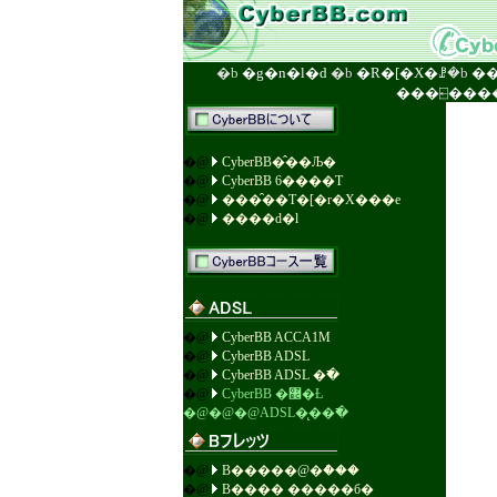
�b
�g�n�l�d
�b
�R�[�X�ꗗ
�b
�
���⍇���
�@
CyberBB�̂��Љ�
�@
CyberBB 6����T
�@
���̑��T�[�r�X���e
�@
����d�l
�@
CyberBB ACCA1M
�@
CyberBB ADSL
�@
CyberBB ADSL �߯�
�@
CyberBB �޼�Ƚ
�@�@�@ADSL�̨��߯�
�@
B�����@�ް���
�@
B���� �����б�